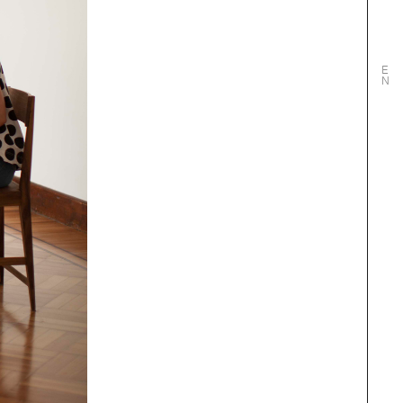
CARO-
E
T-
N
GA-
ENCIA