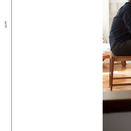
IMPE
E
N
S
PE
ROLA