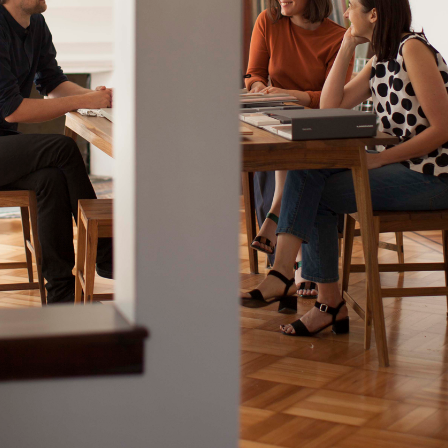
COLABORADORES/AGRADECIMIENTOS
RFECTO IOTTI-HECHO-NICO DE 
UMEROS PRIMOS-LA FELIZ-HELMU
KÜCHE
SQUEIRA-HUUP-LUNA/OKS-TORTU
NDIA-ITEM-EL ESPARTANO-FLOR
MEDINA